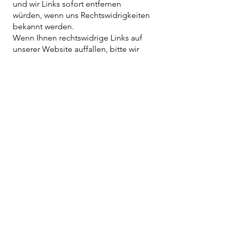
und wir Links sofort entfernen
würden, wenn uns Rechtswidrigkeiten
bekannt werden.
Wenn Ihnen rechtswidrige Links auf
unserer Website auffallen, bitte wir
Sie uns zu kontaktieren. Sie finden
die Kontaktdaten im Impressum.
Urheberrechtshinweis
Alle Inhalte dieser Webseite (Bilder,
Fotos, Texte, Videos) unterliegen
dem Urheberrecht der
Bundesrepublik Deutschland. Bitte
fragen Sie uns bevor Sie die Inhalte
dieser Website verbreiten,
vervielfältigen oder verwerten wie
zum Beispiel auf anderen Websites
erneut veröffentlichen. Falls
notwendig, werden wir die unerlaubte
Nutzung von Teilen der Inhalte